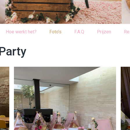
Hoe werkt het?
Foto’s
F.A.Q
Prijzen
Re
 Party